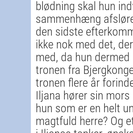
blødning skal hun ind
sammenhæng afslører
den sidste efterkom
ikke nok med det, de
med, da hun dermed o
tronen fra Bjergkong
tronen flere år forind
Iljana hører sin mors
hun som er en helt u
magtfuld herre? Og e