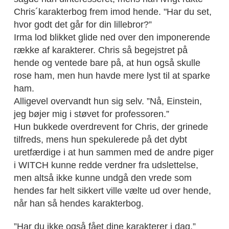
Chris´karakterbog frem imod hende. "Har du set,
hvor godt det går for din lillebror?”
Irma lod blikket glide ned over den imponerende
række af karakterer. Chris så begejstret på
hende og ventede bare på, at hun også skulle
rose ham, men hun havde mere lyst til at sparke
ham.
Alligevel overvandt hun sig selv. ”Nå, Einstein,
jeg bøjer mig i støvet for professoren.”
Hun bukkede overdrevent for Chris, der grinede
tilfreds, mens hun spekulerede på det dybt
uretfærdige i at hun sammen med de andre piger
i WITCH kunne redde verdner fra udslettelse,
men altså ikke kunne undgå den vrede som
hendes far helt sikkert ville vælte ud over hende,
når han så hendes karakterbog.
”Har du ikke også fået dine karakterer i dag,”