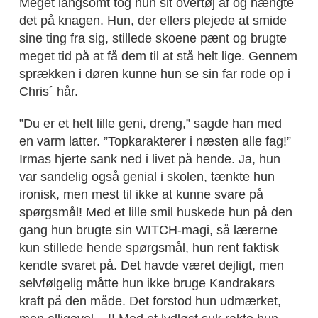
Meget langsomt tog hun sit overtøj af og hængte
det på knagen. Hun, der ellers plejede at smide
sine ting fra sig, stillede skoene pænt og brugte
meget tid på at få dem til at stå helt lige. Gennem
sprækken i døren kunne hun se sin far rode op i
Chris´ hår.
”Du er et helt lille geni, dreng,” sagde han med
en varm latter. ”Topkarakterer i næsten alle fag!”
Irmas hjerte sank ned i livet på hende. Ja, hun
var sandelig også genial i skolen, tænkte hun
ironisk, men mest til ikke at kunne svare på
spørgsmål! Med et lille smil huskede hun på den
gang hun brugte sin WITCH-magi, så lærerne
kun stillede hende spørgsmål, hun rent faktisk
kendte svaret på. Det havde været dejligt, men
selvfølgelig måtte hun ikke bruge Kandrakars
kraft på den måde. Det forstod hun udmærket,