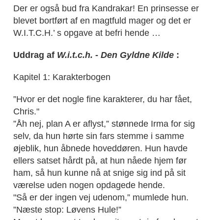
Der er også bud fra Kandrakar! En prinsesse er
blevet bortført af en magtfuld mager og det er
W.I.T.C.H.’ s opgave at befri hende …
Uddrag af
W.i.t.c.h. - Den Gyldne Kilde
:
Kapitel 1: Karakterbogen
”Hvor er det nogle fine karakterer, du har fået,
Chris."
”Åh nej, plan A er aflyst,” stønnede Irma for sig
selv, da hun hørte sin fars stemme i samme
øjeblik, hun åbnede hoveddøren. Hun havde
ellers satset hårdt på, at hun nåede hjem før
ham, så hun kunne nå at snige sig ind på sit
værelse uden nogen opdagede hende.
"Så er der ingen vej udenom,” mumlede hun.
”Næste stop: Løvens Hule!”