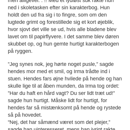
men alligevel. . !! Med et lydløst suk rakte hun
ned i skoletasken efter sin karakterbog. Hun
holdt den ud fra sig i to fingre, som om den
lugtede grimt og forestillede sig et kort øjeblik,
hvor sjovt det ville se ud, hvis alle bladene blev
lavet om til papirflyvere. I det samme blev døren
skubbet op, og hun gemte hurtigt karakterbogen
på ryggen.
”Jeg synes nok, jeg hørte noget pusle,” sagde
hendes mor med et smil, og Irma trådte ind i
stuen. Hendes fars øjne hvilede på hende og han
skulle lige til at åben munden, da Irma tog ordet:
”Har du haft en hård vagt? Du ser lidt træt ud!”
sagde hun hurtigt. Måske lidt for hurtigt, for
hendes far så mistænksomt på hende og rystede
så på hovedet.
"Nej, det har såmænd været som det plejer,”
sagde han uinteresseret, mens han ivrigt rakte