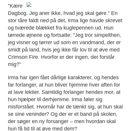
”Kære
Dagbog. Jeg aner ikke, hvad jeg skal gøre.” En
stor tåre faldt ned på det, Irma lige havde skrevet
og tværede blækket fra kuglepennen ud. Hun
tørrede øjnene og fortsatte: ”Jeg tror simpelthen,
jeg visner og tørrer ud som en vandmand, der er
smidt på land, hvis jeg ikke får lov til at øve med
Crimson Fire. Hvorfor er der ingen, der forstår
mig?”
Irma har igen fået dårlige karakterer, og hendes
far forlanger, at hun bliver hjemme hver aften for
at lave lektier. Samtidig forlanger hendes mor, at
hun hjælper til derhjemme. Irma føler sig
misforstået. Hvornår har de tænkt sig, at hun skal
se sine veninder? Og der er et band på skolen,
der søger en ny forsanger – men hvordan skal
hun få tid til at øve med dem?