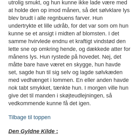
utrolig smukt, og hun kunne ikke lade være med
at holde den op imod månen, så det sølvklare lys
blev brudt i alle regnbuens farver. Hun
undertrykte et lille udråb, for det var som om hun
kunne se et ansigt i midten af blomsten. I det
samme hvirvlede endnu et kraftigt vindstød den
lette sne op omkring hende, og dækkede atter for
månens lys. Hun rystede på hovedet. Nej, det
måtte bare have været en skygge, hun havde
set, sagde hun til sig selv og lagde sølvkæden
med vedhænget i lommen. En eller anden havde
nok tabt smykket, tænkte hun. I morgen ville hun
give det til manden i skøjteudlejningen, så
vedkommende kunne få det igen.
Tilbage til toppen
Den Gyldne Kilde
: