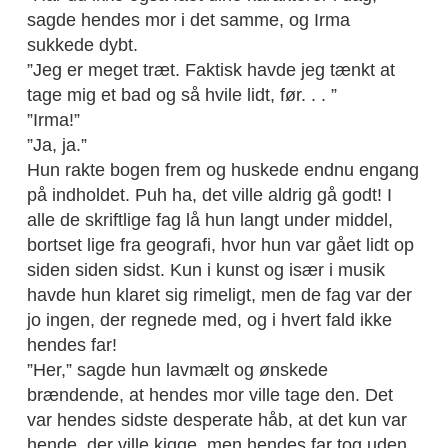
sagde hendes mor i det samme, og Irma
sukkede dybt.
”Jeg er meget træt. Faktisk havde jeg tænkt at
tage mig et bad og så hvile lidt, før. . . ”
”Irma!”
”Ja, ja.”
Hun rakte bogen frem og huskede endnu engang
på indholdet. Puh ha, det ville aldrig gå godt! I
alle de skriftlige fag lå hun langt under middel,
bortset lige fra geografi, hvor hun var gået lidt op
siden siden sidst. Kun i kunst og især i musik
havde hun klaret sig rimeligt, men de fag var der
jo ingen, der regnede med, og i hvert fald ikke
hendes far!
”Her,” sagde hun lavmælt og ønskede
brændende, at hendes mor ville tage den. Det
var hendes sidste desperate håb, at det kun var
hende, der ville kigge, men hendes far tog uden