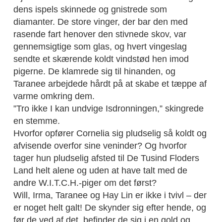
dens ispels skinnede og gnistrede som
diamanter. De store vinger, der bar den med
rasende fart henover den stivnede skov, var
gennemsigtige som glas, og hvert vingeslag
sendte et skærende koldt vindstød hen imod
pigerne. De klamrede sig til hinanden, og
Taranee arbejdede hårdt på at skabe et tæppe af
varme omkring dem.
”Tro ikke I kan undvige Isdronningen,” skingrede
en stemme.
Hvorfor opfører Cornelia sig pludselig så koldt og
afvisende overfor sine veninder? Og hvorfor
tager hun pludselig afsted til De Tusind Floders
Land helt alene og uden at have talt med de
andre W.I.T.C.H.-piger om det først?
Will, Irma, Taranee og Hay Lin er ikke i tvivl – der
er noget helt galt! De skynder sig efter hende, og
før de ved af det, befinder de sig i en gold og