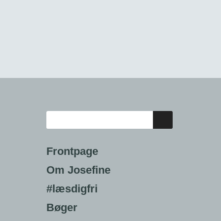
Frontpage
Om Josefine
#læsdigfri
Bøger