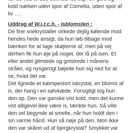
kold isørken uden spor af Cornelia, uden spor af
liv ….
Uddrag af
W.i.t.c.h. - Isblomsten
:
De fine snekrystaller virkede dejlig kølende mod
hendes hede ansigt, da hun løb tilbage mod
bænken for at tage skøjterne af, men på vej
derhen fik hun øje på noget, der lå på isen. Et
eller andet glimtede og gnistrede i månens
stråler, og nysgerrigt bøjede hun sig ned for at
se, hvad det var.
Det lignede et kæmpestort iskrystal, en blomst af
is, der hang i en sølvkæde. Forsigtigt tog hun
den op. Den var ganske vist kold, men det kunne
vist alligevel ikke være is, tænkte hun. Så ville
den vel begynde at smelte, når hun holdt den i
sin varme hånd. Hun så nøje på den. Mon ikke
den var skåret ud af bjergkrystal? Smykket var