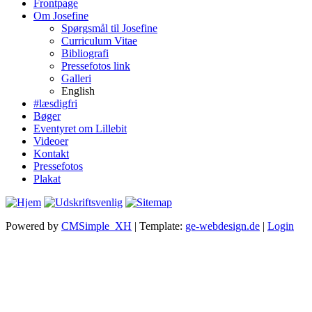
Frontpage
Om Josefine
Spørgsmål til Josefine
Curriculum Vitae
Bibliografi
Pressefotos link
Galleri
English
#læsdigfri
Bøger
Eventyret om Lillebit
Videoer
Kontakt
Pressefotos
Plakat
Powered by
CMSimple_XH
| Template:
ge-webdesign.de
|
Login