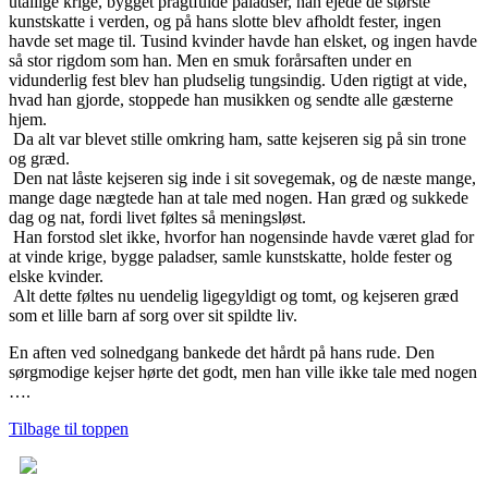
utallige krige, bygget pragtfulde paladser, han ejede de største
kunstskatte i verden, og på hans slotte blev afholdt fester, ingen
havde set mage til. Tusind kvinder havde han elsket, og ingen havde
så stor rigdom som han. Men en smuk forårsaften under en
vidunderlig fest blev han pludselig tungsindig. Uden rigtigt at vide,
hvad han gjorde, stoppede han musikken og sendte alle gæsterne
hjem.
Da alt var blevet stille omkring ham, satte kejseren sig på sin trone
og græd.
Den nat låste kejseren sig inde i sit sovegemak, og de næste mange,
mange dage nægtede han at tale med nogen. Han græd og sukkede
dag og nat, fordi livet føltes så meningsløst.
Han forstod slet ikke, hvorfor han nogensinde havde været glad for
at vinde krige, bygge paladser, samle kunstskatte, holde fester og
elske kvinder.
Alt dette føltes nu uendelig ligegyldigt og tomt, og kejseren græd
som et lille barn af sorg over sit spildte liv.
En aften ved solnedgang bankede det hårdt på hans rude. Den
sørgmodige kejser hørte det godt, men han ville ikke tale med nogen
….
Tilbage til toppen