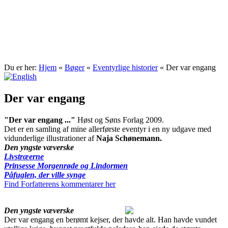
Josefine Ottesen
Du er her:
Hjem
«
Bøger
«
Eventyrlige historier
«
Der var engang
Der var engang
"Der var engang ..."
Høst og Søns Forlag 2009.
Det er en samling af mine allerførste eventyr i en ny udgave med
vidunderlige illustrationer af
Naja Schønemann.
Den yngste væverske
Livstræerne
Prinsesse Morgenrøde og Lindormen
Påfuglen, der ville synge
Find Forfatterens kommentarer her
Den yngste væverske
Der var engang en berømt kejser, der havde alt. Han havde vundet