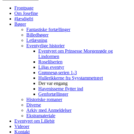
Frontpage
Om Josefine
#læsdigfri
Bøger
Fantastiske fortællinger
Billedbøger
Letlæsning
Eventyrlige historier
Eventyret om Prinsesse Morgenrøde og
Lindormen
Roselilserien
Liljas eventyr
Grønnesø-serien 1-3
Hullerikkerne fra Syvstammetræet
Der var engang
Havenisserne flytter ind
Genfortællinger
Historiske romaner
Diverse
Arkiv med Anmeldelser
Ekstramateriale
Eventyret om Lillebit
Videoer
Kontakt