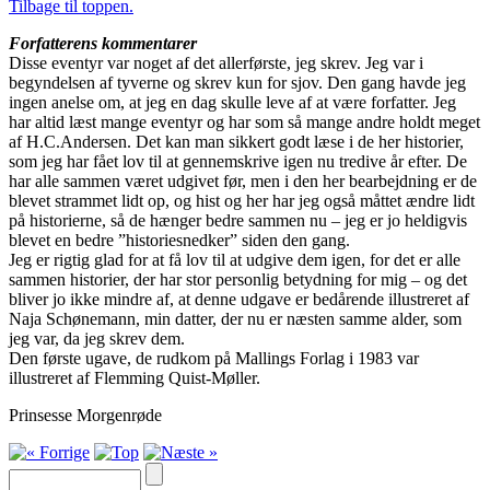
Tilbage til toppen.
Forfatterens kommentarer
Disse eventyr var noget af det allerførste, jeg skrev. Jeg var i
begyndelsen af tyverne og skrev kun for sjov. Den gang havde jeg
ingen anelse om, at jeg en dag skulle leve af at være forfatter. Jeg
har altid læst mange eventyr og har som så mange andre holdt meget
af H.C.Andersen. Det kan man sikkert godt læse i de her historier,
som jeg har fået lov til at gennemskrive igen nu tredive år efter. De
har alle sammen været udgivet før, men i den her bearbejdning er de
blevet strammet lidt op, og hist og her har jeg også måttet ændre lidt
på historierne, så de hænger bedre sammen nu – jeg er jo heldigvis
blevet en bedre ”historiesnedker” siden den gang.
Jeg er rigtig glad for at få lov til at udgive dem igen, for det er alle
sammen historier, der har stor personlig betydning for mig – og det
bliver jo ikke mindre af, at denne udgave er bedårende illustreret af
Naja Schønemann, min datter, der nu er næsten samme alder, som
jeg var, da jeg skrev dem.
Den første ugave, de rudkom på Mallings Forlag i 1983 var
illustreret af Flemming Quist-Møller.
Prinsesse Morgenrøde